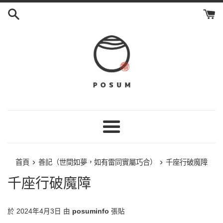
跳
到
內
容
選
單
›
›
首頁
善記（世間如夢，如有雷同實屬巧合）
千座行破魔障
千座行破魔障
於
2024年4月3日
由
posuminfo
張貼