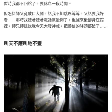
暫時我都不回館了，要休息一段時間。
但怎料師父竟破口大鬧，話我不知感恩等等，又話要我好
看……那時我聽著聽著電話就暈倒了，但醒來後卻身在館
裡，師兄師姐說我今天大發神威，把善信的降頭都破了……
叫天不應叫地不靈