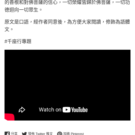
的善根和對佛菩薩的信心，一切榮耀皆歸於佛菩薩，一切功
德迴向一切眾生。
原文是口語，經作者同意後，為方便大家閱讀，修飾為語體
文。
#千座行專題
分享至 Facebook
在 Twitter 上發佈推文
加入 Pinterest
分享
發佈 Twitter 推文
加進 Pinterest