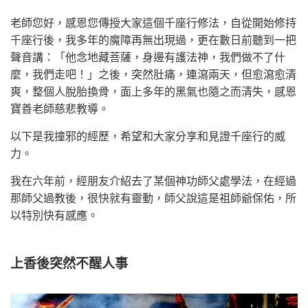
老師您好，感恩您傳授大家這個千座行修法，自從開始修持
千座行後，我多年的魔障再無出現過，更在數日前聽到一把
聲音講：「他念地藏菩薩，身邊有護法神，我們做不了什
麼，我們走吧！」之後，突然肚痛，連瀉兩天，但愈瀉愈清
爽，整個人脫胎換骨，面上多年的黑氣也隨之而清失，感恩
寶善老師慈悲教導。
以下是我撞邪的經歷，希望和大家分享和見證千座行的威
力。
我在六年前，經朋友介紹去了某個神功師父處學法，在經過
那師父過教後，很快就有靈動，師父說這是祖師爺保佑，所
以特別快有感應。
上香後突然不醒人事